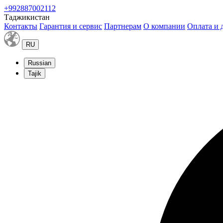
+992887002112
Таджикистан
Контакты
Гарантия и сервис
Партнерам
О компании
Оплата и 
RU
Russian
Tajik