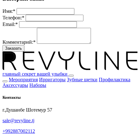
Имя:
*
Телефон:
*
Email:
*
Комментарий:
*
Заказать
главный секрет вашей улыбки
Мероприятия
Ирригаторы
Зубные щетки
Профилактика
Аксессуары
Наборы
Контакты
г.Душанбе Шотемур 57
sale@revyline.tj
+992887002112