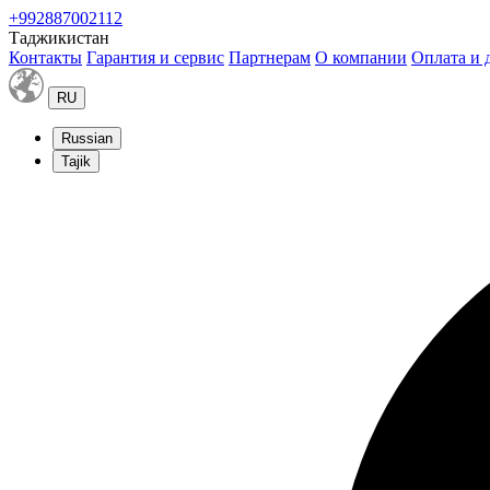
+992887002112
Таджикистан
Контакты
Гарантия и сервис
Партнерам
О компании
Оплата и 
RU
Russian
Tajik