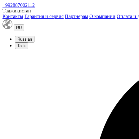
+992887002112
Таджикистан
Контакты
Гарантия и сервис
Партнерам
О компании
Оплата и 
RU
Russian
Tajik