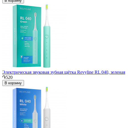
В корзину
Электрическая звуковая зубная щётка Revyline RL 040, зеленая
֏520
В корзину