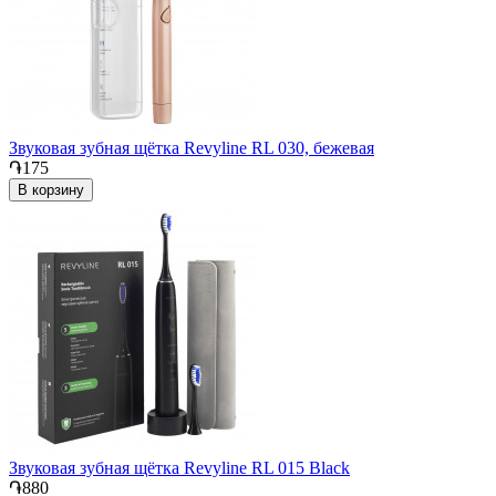
Звуковая зубная щётка Revyline RL 030, бежевая
֏175
В корзину
Звуковая зубная щётка Revyline RL 015 Black
֏880