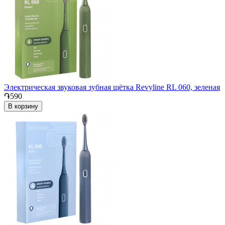
Электрическая звуковая зубная щётка Revyline RL 060, зеленая
֏590
В корзину