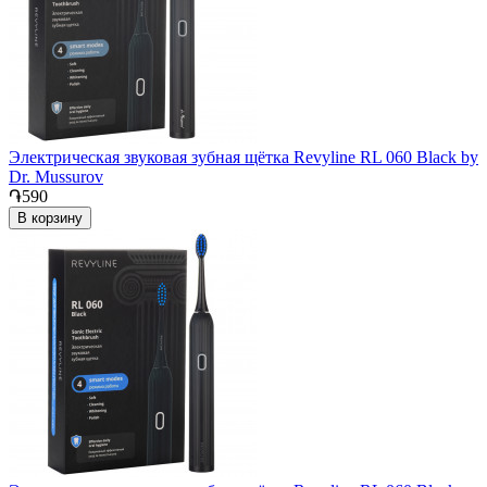
Электрическая звуковая зубная щётка Revyline RL 060 Black by
Dr. Mussurov
֏590
В корзину