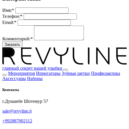
Имя:
*
Телефон:
*
Email:
*
Комментарий:
*
Заказать
главный секрет вашей улыбки
Мероприятия
Ирригаторы
Зубные щетки
Профилактика
Аксессуары
Наборы
Контакты
г.Душанбе Шотемур 57
sale@revyline.tj
+992887002112