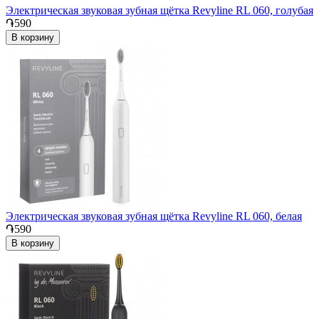
Электрическая звуковая зубная щётка Revyline RL 060, голубая
֏590
В корзину
Электрическая звуковая зубная щётка Revyline RL 060, белая
֏590
В корзину