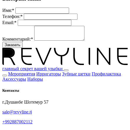
Имя:
*
Телефон:
*
Email:
*
Комментарий:
*
Заказать
главный секрет вашей улыбки
Мероприятия
Ирригаторы
Зубные щетки
Профилактика
Аксессуары
Наборы
Контакты
г.Душанбе Шотемур 57
sale@revyline.tj
+992887002112